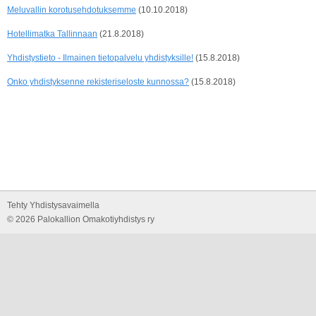
Meluvallin korotusehdotuksemme
(10.10.2018)
Hotellimatka Tallinnaan
(21.8.2018)
Yhdistystieto - Ilmainen tietopalvelu yhdistyksille!
(15.8.2018)
Onko yhdistyksenne rekisteriseloste kunnossa?
(15.8.2018)
Tehty Yhdistysavaimella
©
2026 Palokallion Omakotiyhdistys ry